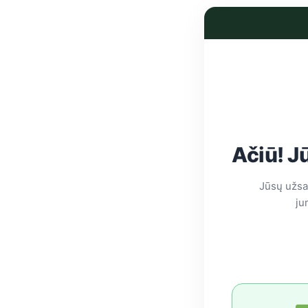
Ačiū! J
Jūsų užsa
ju