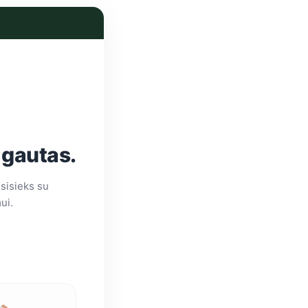
 gautas.
sisieks su
ui.