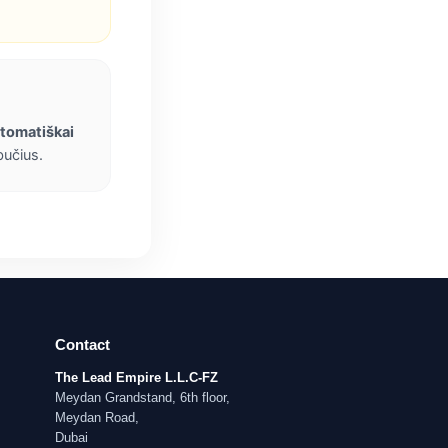
utomatiškai
bučius.
Contact
The Lead Empire L.L.C-FZ
Meydan Grandstand, 6th floor,
Meydan Road,
Dubai