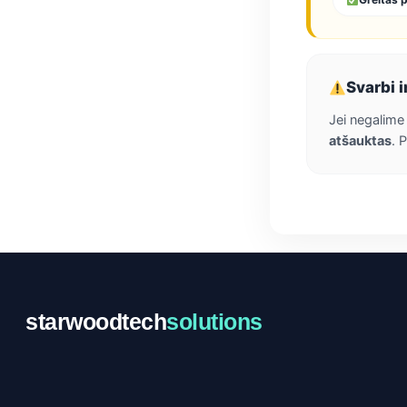
Svarbi 
Jei negalime 
atšauktas
. 
starwoodtech
solutions