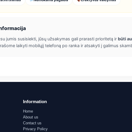
informacija
su jumis susisiekti, jūsų užsakymas gali prarasti prioritetą ir
būti a
Prašome laikyti mobilųjį telefoną po ranka ir atsakyti į galimus skam
Information
Home
About us
Contact us
Privacy Policy