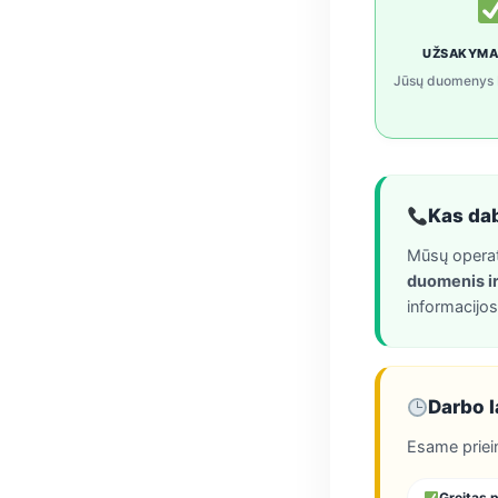
UŽSAKYMA
Jūsų duomenys b
Kas da
Mūsų operato
duomenis i
informacijos
Darbo l
Esame priei
Greitas p