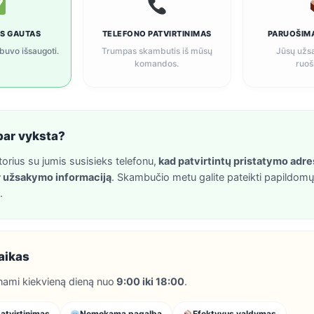
S GAUTAS
TELEFONO PATVIRTINIMAS
PARUOŠIMA
uvo išsaugoti.
Trumpas skambutis iš mūsų
Jūsų užs
komandos.
ruoš
bar vyksta?
rius su jumis susisieks telefonu,
kad patvirtintų pristatymo adre
r užsakymo informaciją
. Skambučio metu galite pateikti papildom
.
aikas
nami kiekvieną dieną nuo
9:00 iki 18:00
.
atvirtinimas
Nemokama pagalba
Efektyvus valdymas