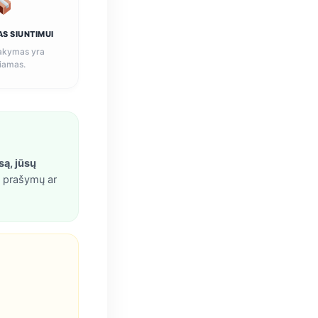
S SIUNTIMUI
akymas yra
iamas.
są, jūsų
ų prašymų ar