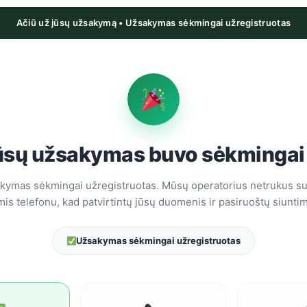
Ačiū už jūsų užsakymą • Užsakymas sėkmingai užregistruotas
ūsų užsakymas buvo sėkmingai
kymas sėkmingai užregistruotas. Mūsų operatorius netrukus su
mis telefonu, kad patvirtintų jūsų duomenis ir pasiruoštų siuntim
Užsakymas sėkmingai užregistruotas